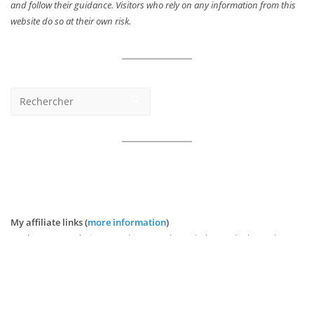
and follow their guidance. Visitors who rely on any information from this
website do so at their own risk.
My affiliate links (
more information
)
Book accommodations:
Booking.com
|
Agoda
|
Expedia
|
Hotels.com
|
Vrbo/Stayz
|
Hostel World
Book tours and transport:
GetYourGuide
|
Viator
|
TripAdvisor
|
Klook
|
12Go
|
Kayak
|
Rail Europe
Purchase e-SIM:
Airalo