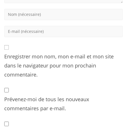
Enter
your
name
Enter
or
your
username
email
to
address
comment
Enregistrer mon nom, mon e-mail et mon site
to
comment
dans le navigateur pour mon prochain
commentaire.
Prévenez-moi de tous les nouveaux
commentaires par e-mail.