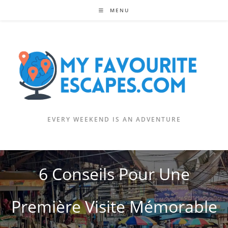
Skip
MENU
to
content
EVERY WEEKEND IS AN ADVENTURE
6 Conseils Pour Une
Première Visite Mémorable