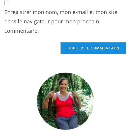
to
address
comment
Enregistrer mon nom, mon e-mail et mon site
to
comment
dans le navigateur pour mon prochain
commentaire.