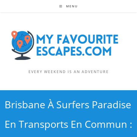
Skip
MENU
to
content
EVERY WEEKEND IS AN ADVENTURE
Brisbane À Surfers Paradise
En Transports En Commun :