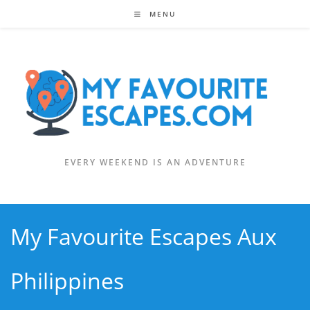
Skip
MENU
to
content
EVERY WEEKEND IS AN ADVENTURE
My Favourite Escapes Aux
Philippines