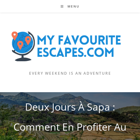
Skip
MENU
to
content
EVERY WEEKEND IS AN ADVENTURE
Deux Jours À Sapa :
Comment En Profiter Au