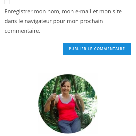
to
address
comment
Enregistrer mon nom, mon e-mail et mon site
to
comment
dans le navigateur pour mon prochain
commentaire.