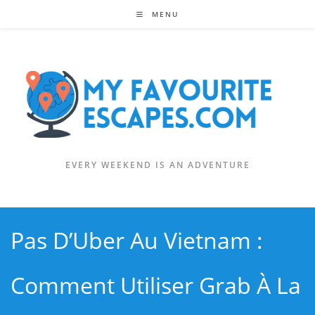
Skip
MENU
to
content
EVERY WEEKEND IS AN ADVENTURE
Pas D’Uber Au Vietnam :
Comment Utiliser Grab À La