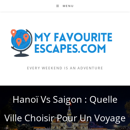
Skip
MENU
to
content
EVERY WEEKEND IS AN ADVENTURE
Hanoï Vs Saigon : Quelle
Ville Choisir Pour Un Voyage